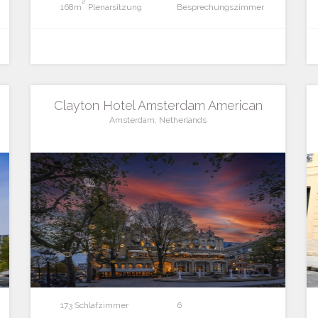
2
168m
Plenarsitzung
Besprechungszimmer
Clayton Hotel Amsterdam American
Amsterdam, Netherlands
173 Schlafzimmer
6