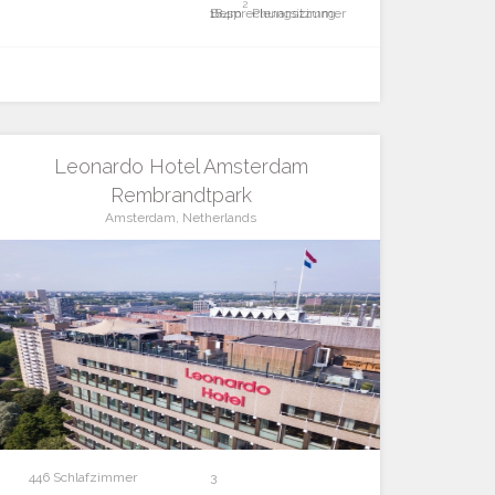
2
Besprechungszimmer
184m
Plenarsitzung
Leonardo Hotel Amsterdam
Rembrandtpark
Amsterdam, Netherlands
446 Schlafzimmer
3