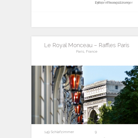
Besprechungszimmer
138m
Plenarsitzung
Le Royal Monceau – Raffles Paris
Paris, France
149 Schlafzimmer
9