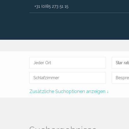
+31 (0)85 273 51 15
Star ra
Zusätzliche Suchoptionen anzeigen ↓