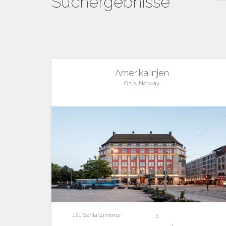
Suchergebnisse
Amerikalinjen
Oslo, Norway
121 Schlafzimmer
3
2