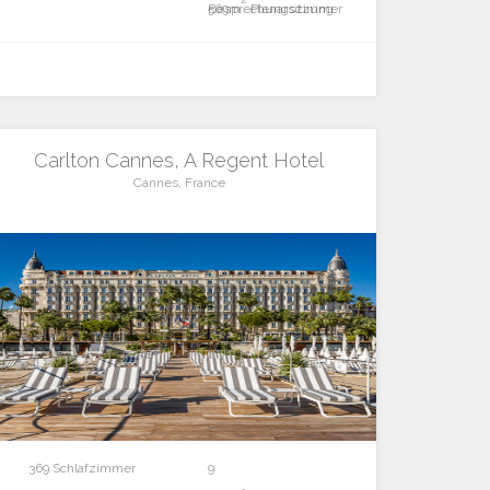
Besprechungszimmer
569m
Plenarsitzung
Carlton Cannes, A Regent Hotel
Cannes, France
369 Schlafzimmer
9