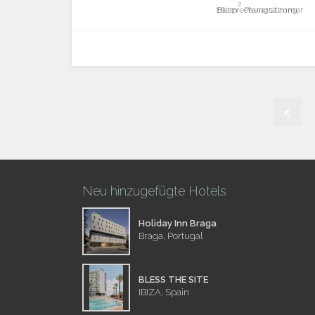
2
Besprechungszimmer
162m
Plenarsitzung
<
Neu hinzugefügte Hotels
Holiday Inn Braga
Braga, Portugal
BLESS THE SITE
IBIZA, Spain