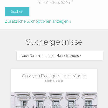
2
2
from
0
m
to
4.000
m
Zusätzliche Suchoptionen anzeigen ↓
Suchergebnisse
Only you Boutique Hotel Madrid
Madrid, Spain