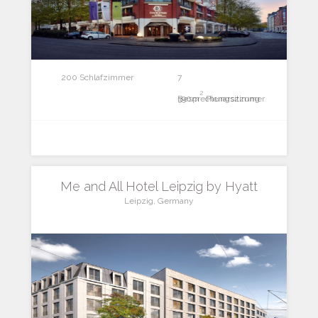
200 Schlafzimmer
7
2
Besprechungszimmer
390m
Plenarsitzung
Me and All Hotel Leipzig by Hyatt
Leipzig, Germany