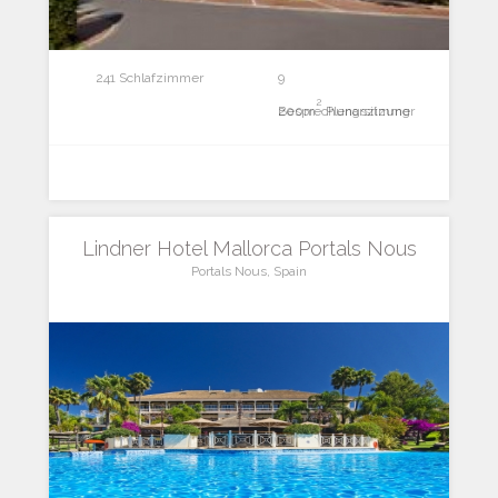
241 Schlafzimmer
9
2
Besprechungszimmer
200m
Plenarsitzung
Lindner Hotel Mallorca Portals Nous
Portals Nous, Spain