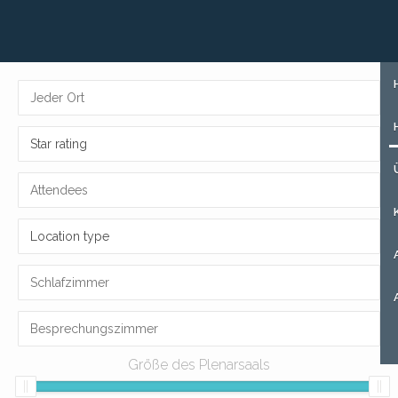
+31 (0)85 273 51 15
MELDEN SIE SICH AN
Star rating
Location type
Größe des Plenarsaals